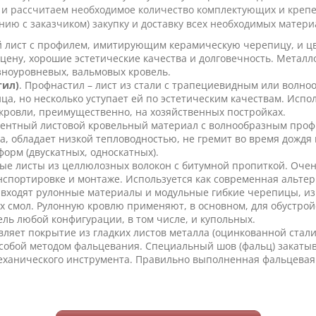
 и рассчитаем необходимое количество комплектующих и крепе
анию с заказчиком) закупку и доставку всех необходимых матери
 лист с профилем, имитирующим керамическую черепицу, и 
цену, хорошие эстетические качества и долговечность. Метал
зноуровневых, вальмовых кровель.
тил)
. Профнастил – лист из стали с трапециевидным или волн
а, но несколько уступает ей по эстетическим качествам. Испол
 кровли, преимущественно, на хозяйственных постройках.
ентный листовой кровельный материал с волнообразным проф
а, обладает низкой тепловодностью, не гремит во время дождя
орм (двускатных, односкатных).
е листы из целлюлозных волокон с битумной пропиткой. Очень ле
анспортировке и монтаже. Используется как современная альт
у входят рулонные материалы и модульные гибкие черепицы, из
смол. Рулонную кровлю применяют, в основном, для обустрой
ль любой конфигурации, в том числе, и купольных.
ляет покрытие из гладких листов металла (оцинкованной стали,
собой методом фальцевания. Специальный шов (фальц) закаты
еханического инструмента. Правильно выполненная фальцевая