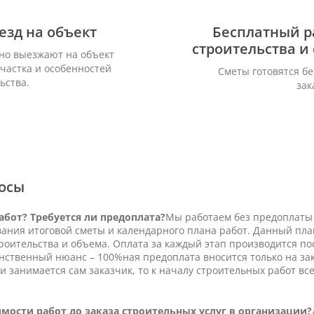
езд на объект
Бесплатный р
строительства и
но выезжают на объект
частка и особенностей
Сметы готовятся б
ьства.
зак
осы
абот? Требуется ли предоплата?
Мы работаем без предоплаты 
вания итоговой сметы и календарного плана работ. Данный план
роительства и объема. Оплата за каждый этап производится по
инственный нюанс – 100%ная предоплата вносится только на за
и занимается сам заказчик, то к началу строительных работ в
имости работ до заказа строительных услуг в организации?