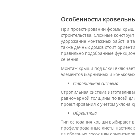
Особенности кровельны
При проектировании формы крыши 
строительства. Сложные конструк
удорожание монтажных работ, а та
также дачных домов стоит ориент
правильно подобранные функциона
сечения.
Монтаж крыши под ключ включает 
элементов (карнизных и коньковых
Стропильная система
Стропильная система изготавлива
равномерной толщины по всей дли
проектирования с учетом уклона к
Обрешетка
Тип основания крыши выбирают в 
профилированные листы настилают
из обрезных досок или ориентиров