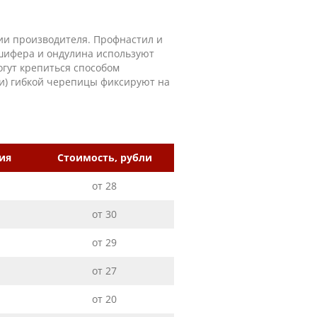
ии производителя. Профнастил и
шифера и ондулина используют
гут крепиться способом
ли) гибкой черепицы фиксируют на
ия
Стоимость, рубли
от 28
от 30
от 29
от 27
от 20