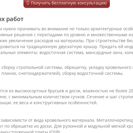
Получить бесплатную консультацию
х работ
нужно принимать во внимание не только архитектурные особе
тивные решения с перепадами по уровню и множественными из
кже увеличение расходов на материалы. При строительстве бю
ироваться на традиционную двускатную крышу. Придать ей инд
льные элементы: водосточная система, мансардные окна, конь
сборку стропильной системы, обрешетку, укладку кровельного 
 планок, снегозадержателей), сборку водосточной системы.
ется из высокосортных брусьев и досок, влажностью не более 
не, с минимальным количеством сучков. Сечение и шаг стропи
рыши, ее веса и конструктивных особенностей.
зависимости от вида кровельного материала. Металлочерепицу
 по обрешетке из доски. Для рулонной и модульной мягкой кр
ано-стружечной плиты (OSB).