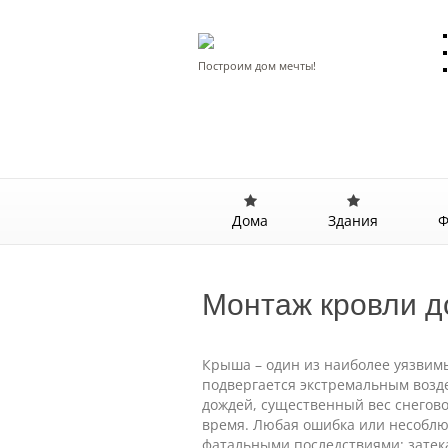
Построим дом мечты!
Дома
Здания
Ф
Монтаж кровли д
Крыша – один из наиболее уязвим
подвергается экстремальным возд
дождей, существенный вес снегово
время. Любая ошибка или несоблю
фатальными последствиями: затек