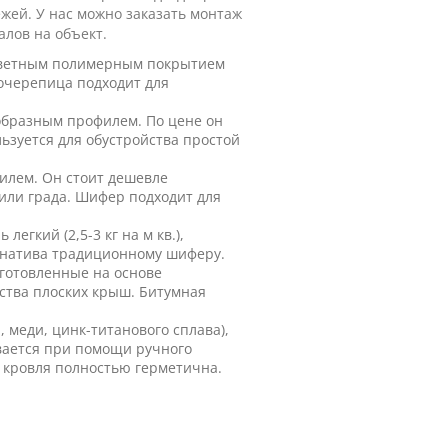
жей. У нас можно заказать монтаж
алов на объект.
цветным полимерным покрытием
лочерепица подходит для
ообразным профилем. По цене он
ьзуется для обустройства простой
илем. Он стоит дешевле
 или града. Шифер подходит для
гкий (2,5-3 кг на м кв.),
ернатива традиционному шиферу.
готовленные на основе
ства плоских крыш. Битумная
 меди, цинк-титанового сплава),
вается при помощи ручного
 кровля полностью герметична.