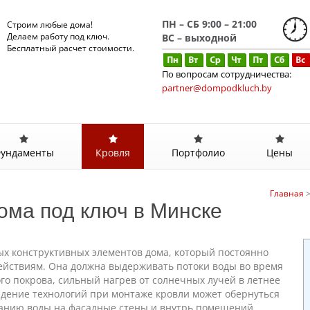
ПН – СБ 9:00 – 21:00
Строим любые дома!
Делаем работу под ключ.
ВС – выходной
Бесплатный расчет стоимости.
По вопросам сотрудничества:
partner@dompodkluch.by
ундаменты
Кровля
Портфолио
Цены
Главная
ома под ключ в Минске
ых конструктивных элементов дома, который постоянно
ействиям. Она должна выдерживать потоки воды во время
го покрова, сильный нагрев от солнечных лучей в летнее
дение технологий при монтаже кровли может обернуться
анию воды на фасадные стены и внутрь помещений,