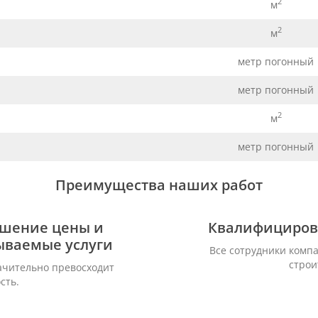
2
м
2
м
метр погонный
метр погонный
2
м
метр погонный
Преимущества наших работ
ошение цены и
Квалифициров
зываемые услуги
Все сотрудники комп
строи
ачительно превосходит
сть.