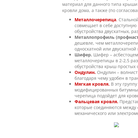
материал для данного типа крыши
кровли дома, а также (по согласов
Металлочерепица
.
Стальной
совмещает в себе доступную 
обустройства двускатных, ра
Металлопрофиль (профнас
дешевле, чем металлочерепиц
односкатной или двускатной
Шифер.
Шифер – асбестоцем
металлочерепицы в 2-2,5 раз
обустройства крыш простых ф
Ондулин.
Ондулин – волнисты
благодаря чему удобен в тр
Мягкая кровля.
В эту групп
модифицированных битумных 
черепица подойдет для крове
Фальцевая кровля.
Представ
которые соединяются между 
механического или электром