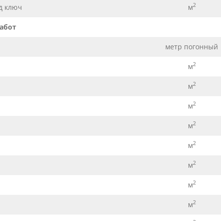
2
д ключ
м
абот
метр погонный
2
м
2
м
2
м
2
м
2
м
2
м
2
м
2
м