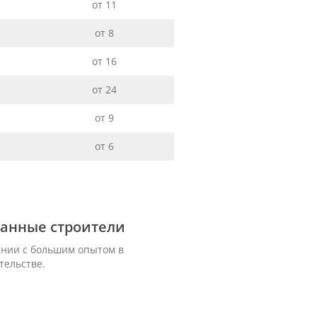
от 11
от 8
от 16
от 24
от 9
от 6
анные строители
ании с большим опытом в
тельстве.