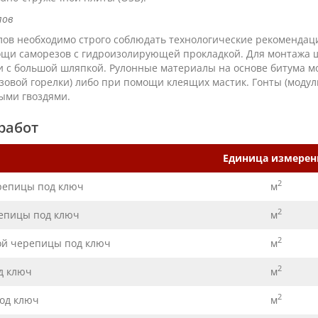
лов
ов необходимо строго соблюдать технологические рекомендац
щи саморезов с гидроизолирующей прокладкой. Для монтажа 
 с большой шляпкой. Рулонные материалы на основе битума мо
зовой горелки) либо при помощи клеящих мастик. Гонты (моду
ыми гвоздями.
работ
Единица измерен
2
репицы под ключ
м
2
репицы под ключ
м
2
ой черепицы под ключ
м
2
д ключ
м
2
под ключ
м